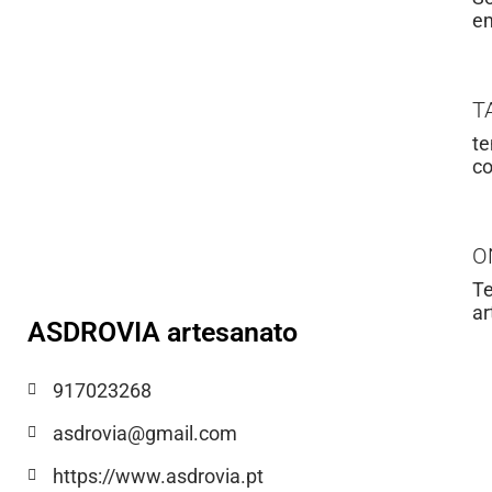
em
T
te
co
O
Te
ar
ASDROVIA artesanato
917023268
asdrovia@gmail.com
https://www.asdrovia.pt