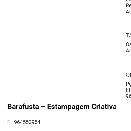
Re
Au
T
Os
Au
O
Pç
ht
9
Barafusta – Estampagem Criativa
964553954