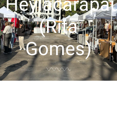
Heylácarapa
(Rita
Gomes)