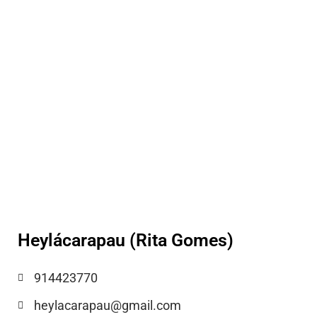
Heylácarapau (Rita Gomes)
914423770
heylacarapau@gmail.com