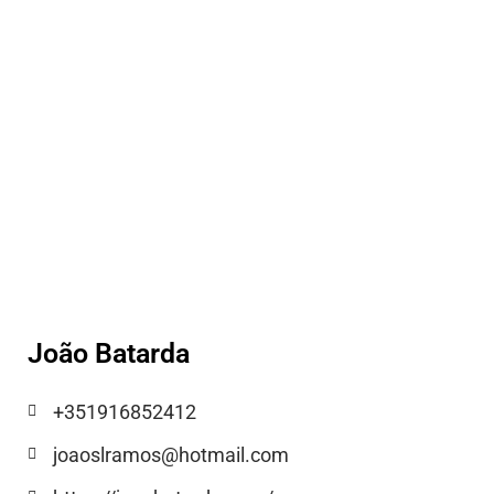
João Batarda
+351916852412
joaoslramos@hotmail.com