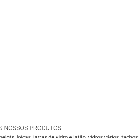
S NOSSOS PRODUTOS
belots, loiças, jarras de vidro e latão, vidros vários, tach