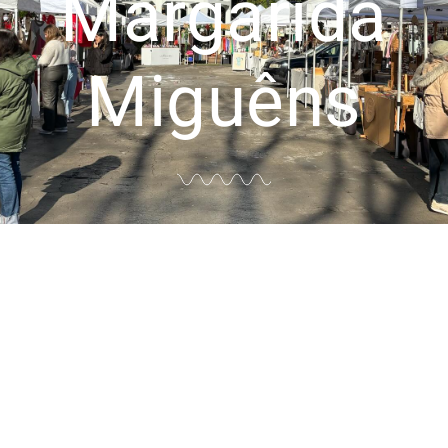
Margarida
Miguêns