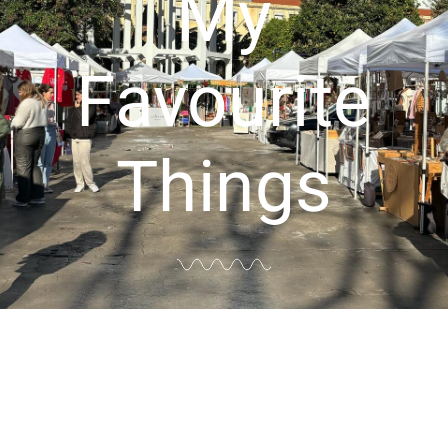
My
Favourite
Things