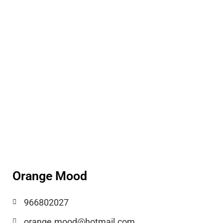
Orange Mood
966802027
orange.mood@hotmail.com