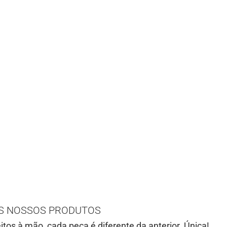
S NOSSOS PRODUTOS
itos à mão, cada peça é diferente da anterior. Única!