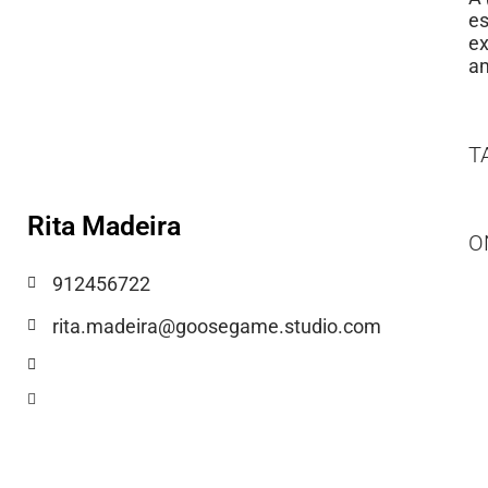
es
ex
am
T
Rita Madeira
O
912456722
rita.madeira@goosegame.studio.com