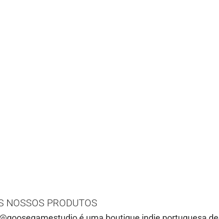
S NOSSOS PRODUTOS
@goosegamestudio é uma boutique indie portuguesa ded