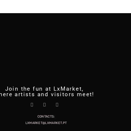
Join the fun at LxMarket,
here artists and visitors meet!
CONTACTS:
LXMARKET@LXMARKET.PT