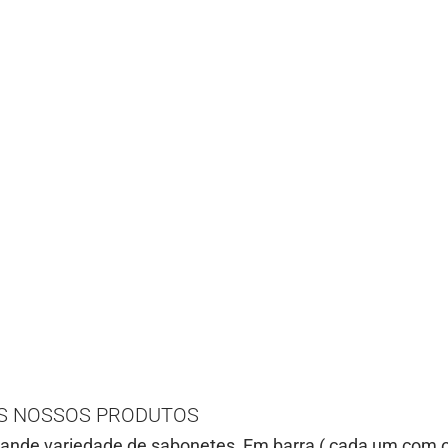
S NOSSOS PRODUTOS
ande variedade de sabonetes, Em barra ( cada um com os