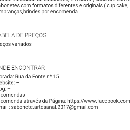
bonetes com formatos diferentes e originais ( cup cak
mbranças,brindes por encomenda.
ABELA DE PREÇOS
eços variados
NDE ENCONTRAR
rada: Rua da Fonte n* 15
bsite: –
og: –
ncomendas
comenda através da Página: https://www.facebook.com
ail :
sabonete.artesanal.2017@gmail.com