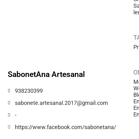
Sa
le
T
Pr
O
SabonetAna Artesanal
Mo
We
938230399
Bl
E
sabonete.artesanal.2017@gmail.com
En
Em
-
https://www.facebook.com/sabonetana/