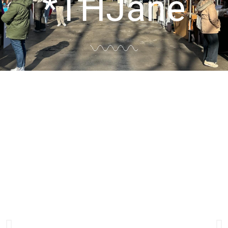
*THJané