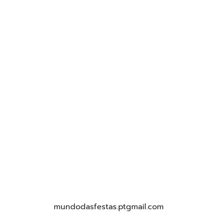
mundodasfestas.ptgmail.com