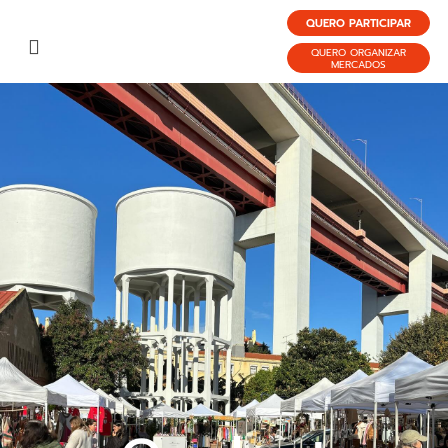
QUERO PARTICIPAR
QUERO ORGANIZAR
MERCADOS