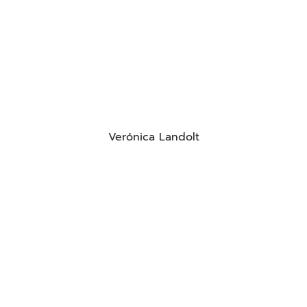
Verónica Landolt